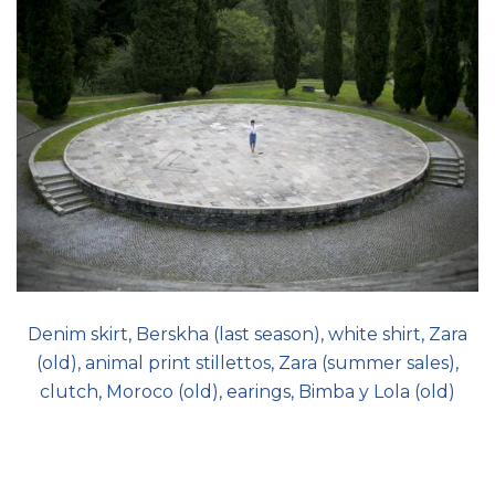
Denim skirt, Berskha (last season), white shirt, Zara
(old), animal print stillettos, Zara (summer sales),
clutch, Moroco (old), earings, Bimba y Lola (old)