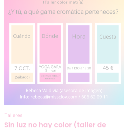
Talleres
Sin luz no hay color (taller de
colorimetría) Yoga Gara (Ermua)