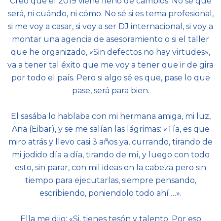
Creo que el 2019 viene lleno de cambios. No sé qué
será, ni cuándo, ni cómo. No sé si es tema profesional,
si me voy a casar, si voy a ser DJ internacional, si voy a
montar una agencia de asesoramiento o si el taller
que he organizado, «Sin defectos no hay virtudes»,
va a tener tal éxito que me voy a tener que ir de gira
por todo el país. Pero si algo sé es que, pase lo que
pase, será para bien.
El sasába lo hablaba con mi hermana amiga, mi luz,
Ana (Eibar), y se me salían las lágrimas: «Tía, es que
miro atrás y llevo casi 3 años ya, currando, tirando de
mi jodido día a día, tirando de mí, y luego con todo
esto, sin parar, con mil ideas en la cabeza pero sin
tiempo para ejecutarlas, siempre pensando,
escribiendo, poniendolo todo ahí …».
Ella me dijo: «Si, tienes tesón y talento. Por eso