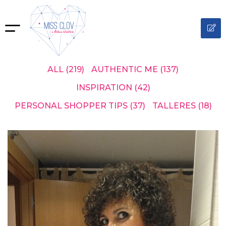
ALL
(219)
AUTHENTIC ME
(137)
INSPIRATION
(42)
PERSONAL SHOPPER TIPS
(37)
TALLERES
(18)