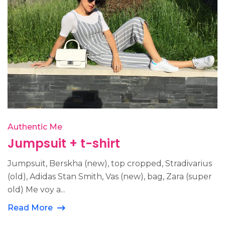
Authentic Me
Jumpsuit + t-shirt
Jumpsuit, Berskha (new), top cropped, Stradivarius
(old), Adidas Stan Smith, Vas (new), bag, Zara (super
old) Me voy a...
Read More