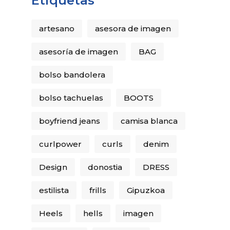
Etiquetas
artesano
asesora de imagen
asesoría de imagen
BAG
bolso bandolera
bolso tachuelas
BOOTS
boyfriend jeans
camisa blanca
curlpower
curls
denim
Design
donostia
DRESS
estilista
frills
Gipuzkoa
Heels
hells
imagen