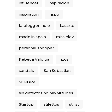
influencer
inspiración
inspiration
inspo
la blogger indie
Lasarte
made in spain
miss clov
personal shopper
Rebeca Valdivia
rizos
sandals
San Sebastián
SENDRA
sin defectos no hay virtudes
Startup
stilettos
stilist