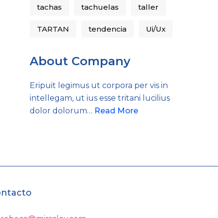
tachas
tachuelas
taller
TARTAN
tendencia
Ui/Ux
About Company
Eripuit legimus ut corpora per vis in
intellegam, ut ius esse tritani lucilius
dolor dolorum…
Read More
ntacto