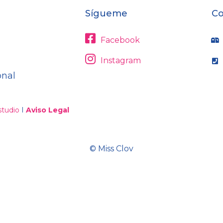
Sígueme
Co
Facebook
Instagram
onal
tudio
I
Aviso Legal
© Miss Clov