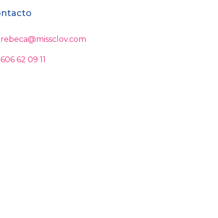
ntacto
rebeca@missclov.com
606 62 09 11