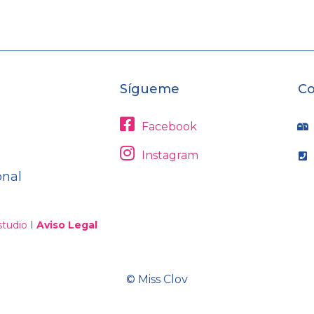
Sígueme
Co
Facebook
Instagram
onal
tudio
I
Aviso Legal
© Miss Clov