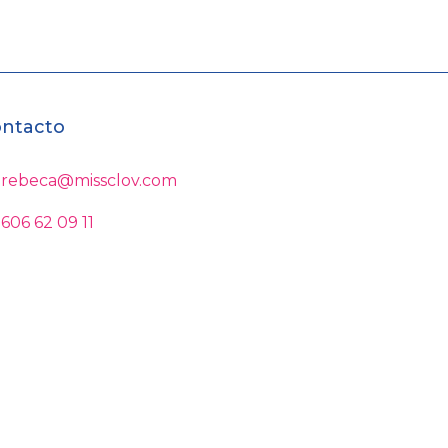
ntacto
rebeca@missclov.com
606 62 09 11