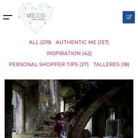
ALL
(219)
AUTHENTIC ME
(137)
INSPIRATION
(42)
PERSONAL SHOPPER TIPS
(37)
TALLERES
(18)