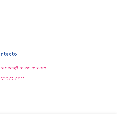
ntacto
rebeca@missclov.com
606 62 09 11