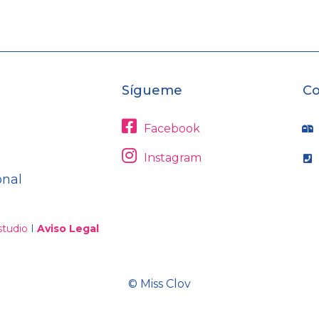
Sígueme
Co
Facebook
Instagram
onal
tudio
I
Aviso Legal
© Miss Clov