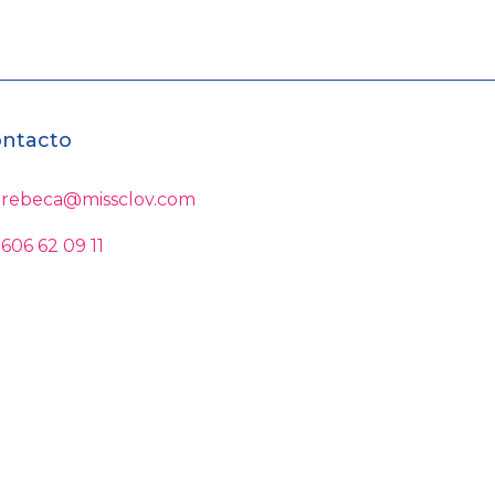
ntacto
rebeca@missclov.com
606 62 09 11