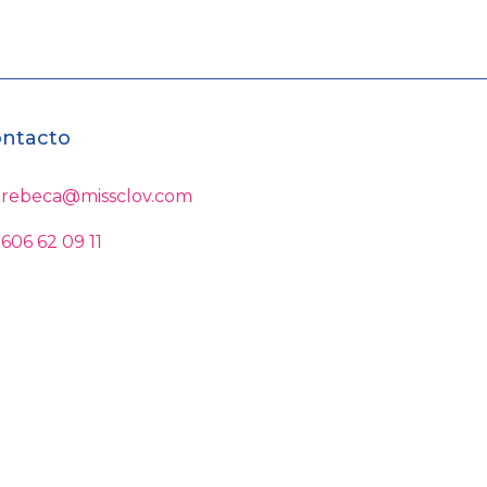
ntacto
rebeca@missclov.com
606 62 09 11