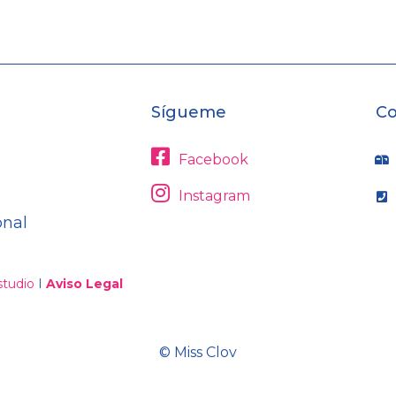
Sígueme
Co
Facebook
Instagram
onal
tudio
I
Aviso Legal
© Miss Clov