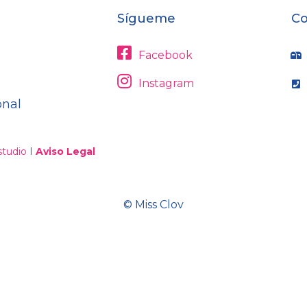
Sígueme
Co
Facebook
Instagram
onal
tudio
I
Aviso Legal
© Miss Clov