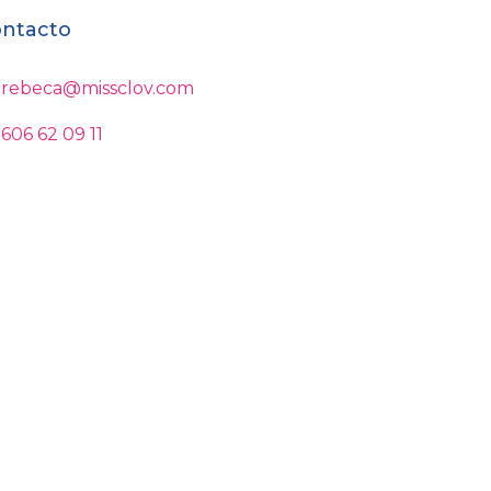
ntacto
rebeca@missclov.com
606 62 09 11