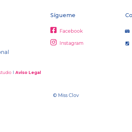
Sígueme
Co
Facebook
Instagram
onal
tudio
I
Aviso Legal
© Miss Clov