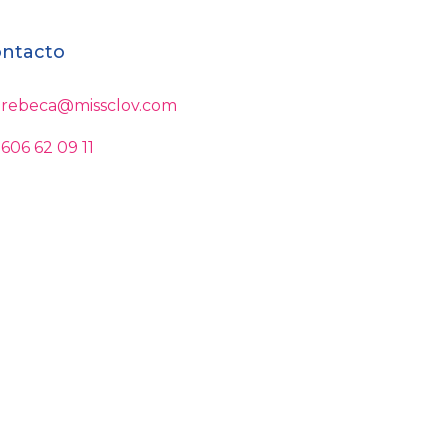
ntacto
rebeca@missclov.com
606 62 09 11