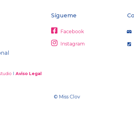
Sígueme
Co
Facebook
Instagram
onal
tudio
I
Aviso Legal
© Miss Clov