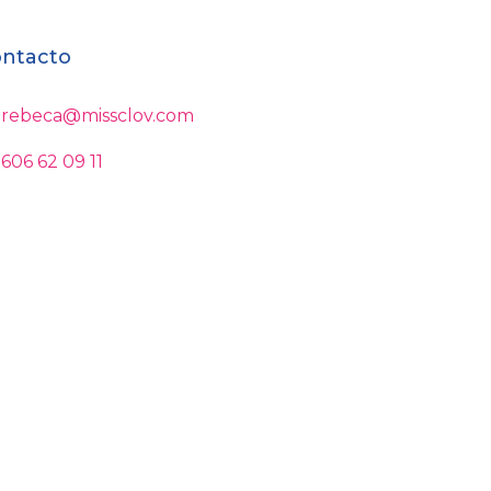
ntacto
rebeca@missclov.com
606 62 09 11