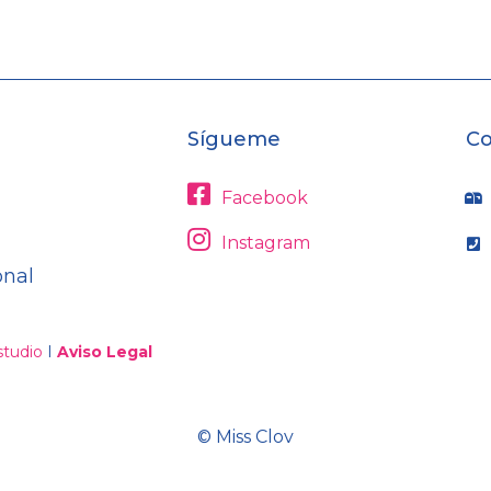
Sígueme
Co
Facebook
Instagram
onal
tudio
I
Aviso Legal
© Miss Clov