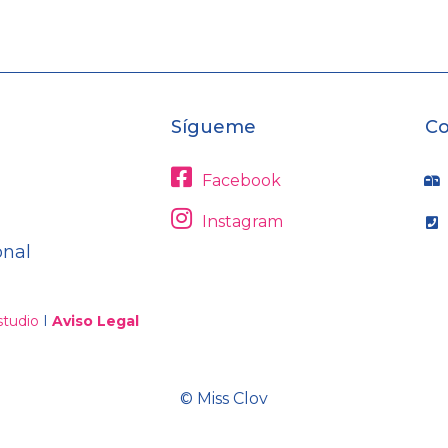
Sígueme
Co
Facebook
Instagram
onal
tudio
I
Aviso Legal
© Miss Clov