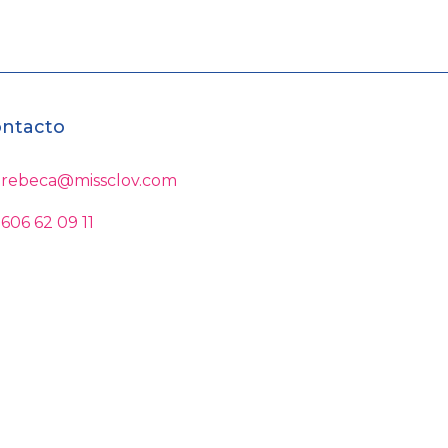
ntacto
rebeca@missclov.com
606 62 09 11