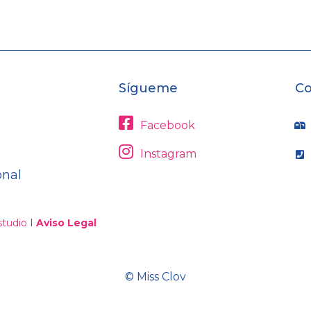
Sígueme
Co
Facebook
Instagram
onal
tudio
I
Aviso Legal
© Miss Clov