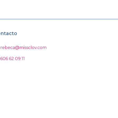
ntacto
rebeca@missclov.com
606 62 09 11