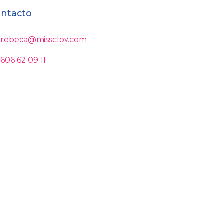
ntacto
rebeca@missclov.com
606 62 09 11