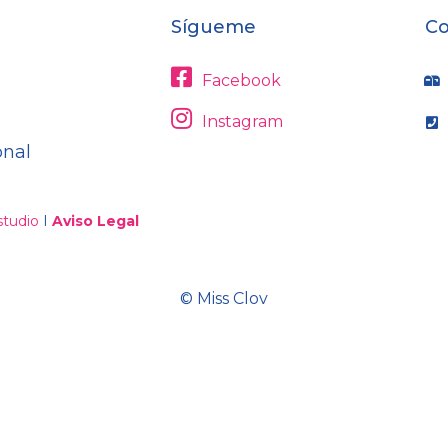
Sígueme
Co
Facebook
Instagram
onal
tudio
I
Aviso Legal
© Miss Clov