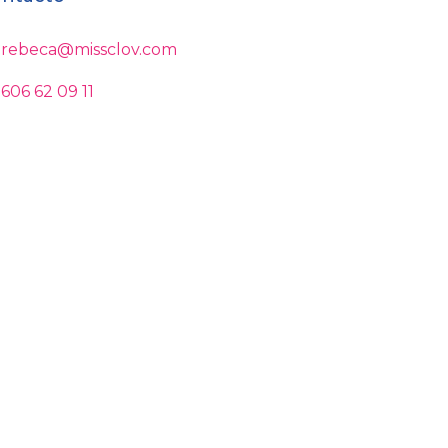
rebeca@missclov.com
606 62 09 11