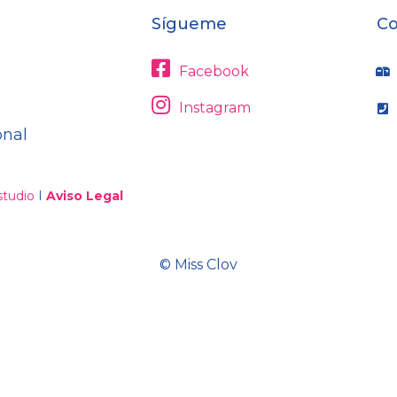
Sígueme
Co
Facebook
Instagram
onal
tudio
I
Aviso Legal
© Miss Clov