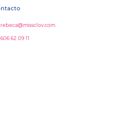
ntacto
rebeca@missclov.com
606 62 09 11