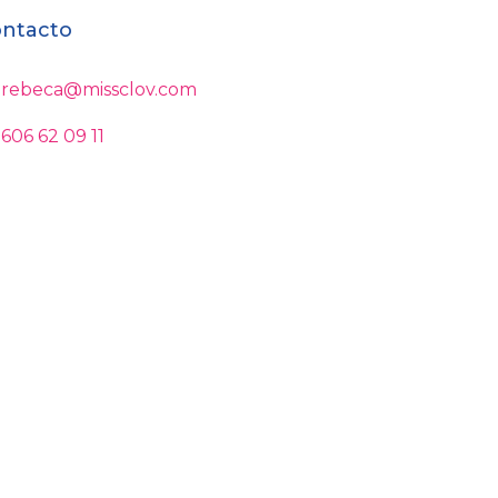
ntacto
rebeca@missclov.com
606 62 09 11