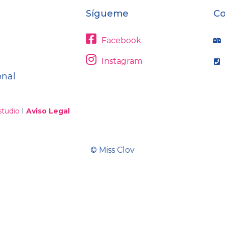
Sígueme
Co
Facebook
Instagram
onal
tudio
I
Aviso Legal
© Miss Clov