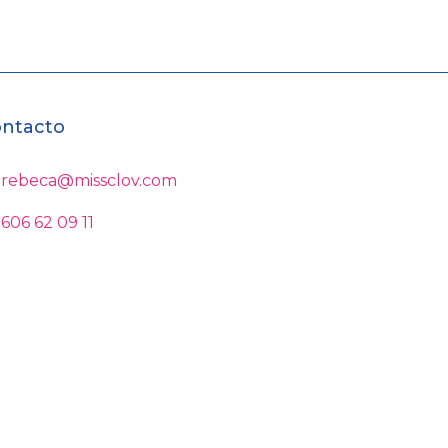
ntacto
rebeca@missclov.com
606 62 09 11