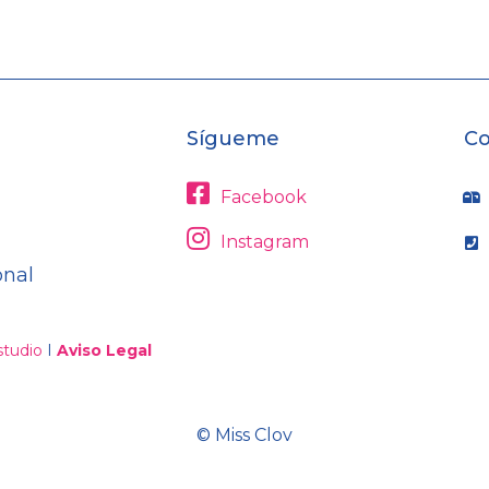
Sígueme
Co
Facebook
Instagram
onal
tudio
I
Aviso Legal
© Miss Clov