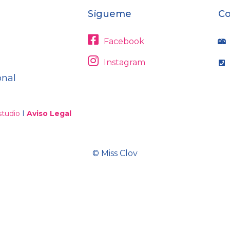
Sígueme
Co
Facebook
Instagram
onal
tudio
I
Aviso Legal
© Miss Clov