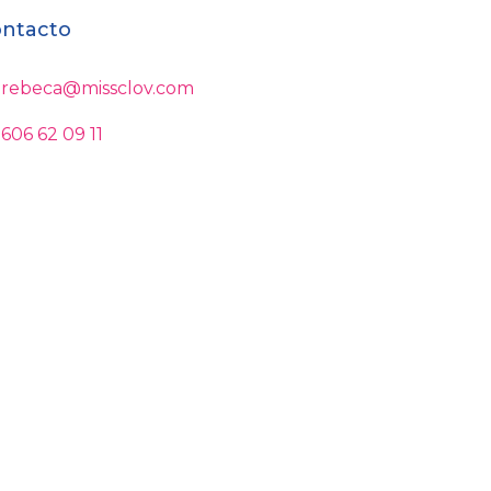
ntacto
rebeca@missclov.com
606 62 09 11