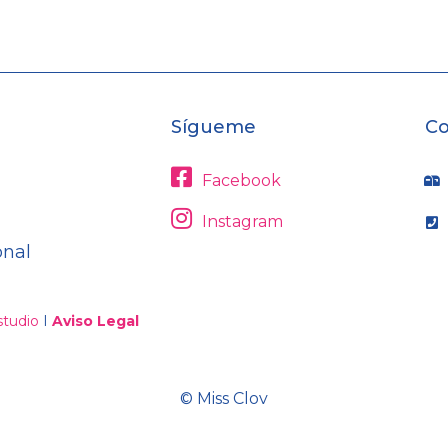
Sígueme
Co
Facebook
Instagram
onal
tudio
I
Aviso Legal
© Miss Clov