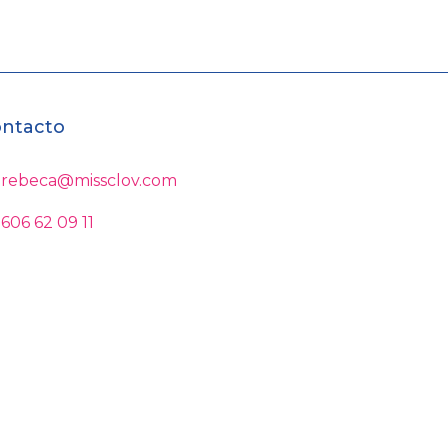
ntacto
rebeca@missclov.com
606 62 09 11