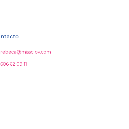
ntacto
rebeca@missclov.com
606 62 09 11