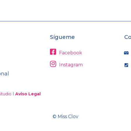
Sígueme
Co
Facebook
Instagram
onal
tudio
I
Aviso Legal
© Miss Clov