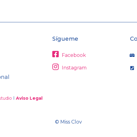
Sígueme
Co
Facebook
Instagram
onal
tudio
I
Aviso Legal
© Miss Clov