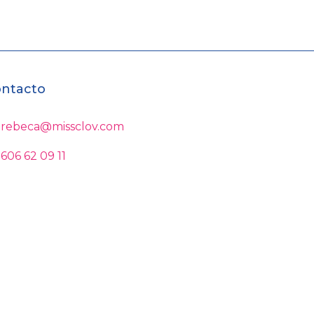
ntacto
rebeca@missclov.com
606 62 09 11