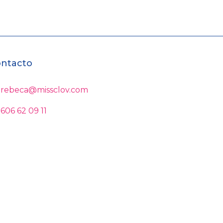
ntacto
rebeca@missclov.com
606 62 09 11