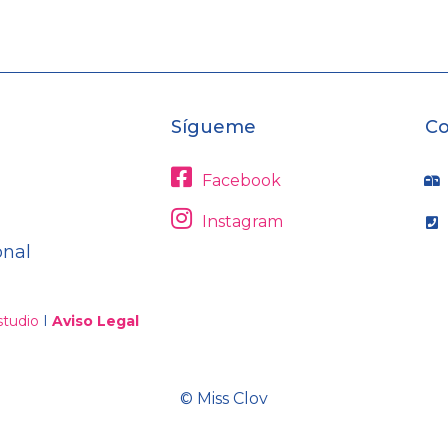
Sígueme
Co
Facebook
Instagram
onal
tudio
I
Aviso Legal
© Miss Clov