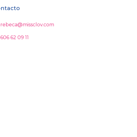
ntacto
rebeca@missclov.com
606 62 09 11