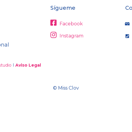
Sígueme
Co
Facebook
Instagram
onal
tudio
I
Aviso Legal
© Miss Clov