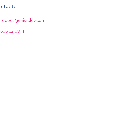
ntacto
rebeca@missclov.com
606 62 09 11