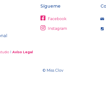
Sígueme
Co
Facebook
Instagram
onal
tudio
I
Aviso Legal
© Miss Clov