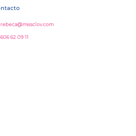
ntacto
rebeca@missclov.com
606 62 09 11