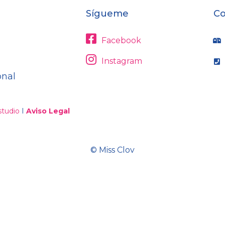
Sígueme
Co
Facebook
Instagram
onal
tudio
I
Aviso Legal
© Miss Clov