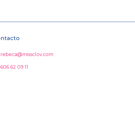
ntacto
rebeca@missclov.com
606 62 09 11