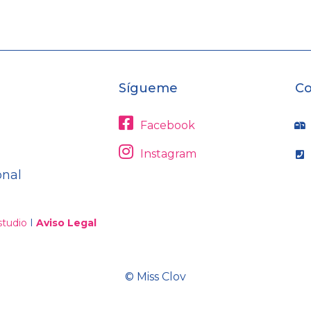
Sígueme
Co
Facebook
Instagram
onal
tudio
I
Aviso Legal
© Miss Clov