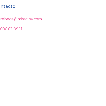
ntacto
rebeca@missclov.com
606 62 09 11