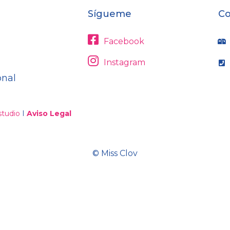
Sígueme
Co
Facebook
Instagram
onal
tudio
I
Aviso Legal
© Miss Clov